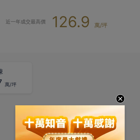
126.9
近一年成交最高價
萬/坪
棟
7
萬/坪