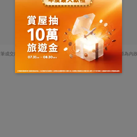
筆成交紀錄，單價剔除店面、特殊交易及扣除車位，數據來源為內政部